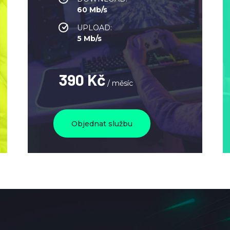
60 Mb/s
UPLOAD:
5 Mb/s
390 Kč
/ měsíc
Objednat službu