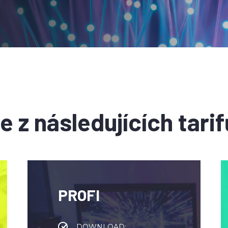
 z následujících tarif
PROFI
DOWNLOAD: