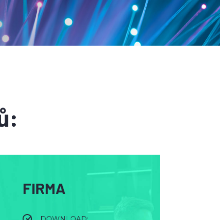
ů:
FIRMA
DOWNLOAD: