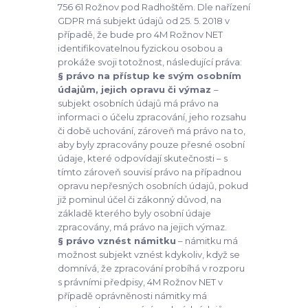
756 61 Rožnov pod Radhoštěm. Dle nařízení
GDPR má subjekt údajů od 25. 5. 2018 v
případě, že bude pro 4M Rožnov NET
identifikovatelnou fyzickou osobou a
prokáže svoji totožnost, následující práva:
§ právo na přístup ke svým osobním
údajům, jejich opravu či výmaz
–
subjekt osobních údajů má právo na
informaci o účelu zpracování, jeho rozsahu
či době uchování, zároveň má právo na to,
aby byly zpracovány pouze přesné osobní
údaje, které odpovídají skutečnosti – s
tímto zároveň souvisí právo na případnou
opravu nepřesných osobních údajů, pokud
již pominul účel či zákonný důvod, na
základě kterého byly osobní údaje
zpracovány, má právo na jejich výmaz.
§ právo vznést námitku
– námitku má
možnost subjekt vznést kdykoliv, když se
domnívá, že zpracování probíhá v rozporu
s právními předpisy, 4M Rožnov NET v
případě oprávněnosti námitky má