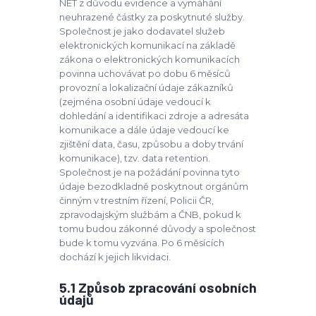
NET z důvodu evidence a vymáhání
neuhrazené částky za poskytnuté služby.
Společnost je jako dodavatel služeb
elektronických komunikací na základě
zákona o elektronických komunikacích
povinna uchovávat po dobu 6 měsíců
provozní a lokalizační údaje zákazníků
(zejména osobní údaje vedoucí k
dohledání a identifikaci zdroje a adresáta
komunikace a dále údaje vedoucí ke
zjištění data, času, způsobu a doby trvání
komunikace), tzv. data retention.
Společnost je na požádání povinna tyto
údaje bezodkladně poskytnout orgánům
činným v trestním řízení, Policii ČR,
zpravodajským službám a ČNB, pokud k
tomu budou zákonné důvody a společnost
bude k tomu vyzvána. Po 6 měsících
dochází k jejich likvidaci.
5.1 Způsob zpracování osobních
údajů