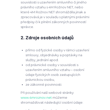
souvislosti s uzavřením smluvního či jiného
právního vztahu s 4M Rožnov NET, nebo
které 4M Rožnov NET shromáždila jinak a
zpracovává je v souladu s platnými právními
předpisy či k plnění zákonných povinností
správce.
2. Zdroje osobních údajů
přímo od fyzické osoby v rámci uzavření
smlouvy, objednávky a poptávky na
služby, jednání apod.
od právnické osoby v souvislosti s
uzavřením smluvního vztahu – osobní
údaje fyzických osob zastupujících
právnickou osobu,
ze zákonné povinnosti.
Při používání naší webové stránky
www.4mroznov.net
můžeme
shromažďovat následující osobní údaje: