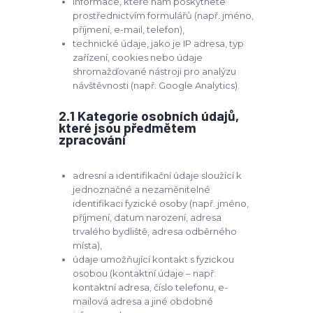
informace, které nám poskytnete
prostřednictvím formulářů (např. jméno,
příjmení, e-mail, telefon),
technické údaje, jako je IP adresa, typ
zařízení, cookies nebo údaje
shromažďované nástroji pro analýzu
návštěvnosti (např. Google Analytics).
2.1 Kategorie osobních údajů,
které jsou předmětem
zpracování
adresní a identifikační údaje sloužící k
jednoznačné a nezaměnitelné
identifikaci fyzické osoby (např. jméno,
příjmení, datum narození, adresa
trvalého bydliště, adresa odběrného
místa),
údaje umožňující kontakt s fyzickou
osobou (kontaktní údaje – např.
kontaktní adresa, číslo telefonu, e-
mailová adresa a jiné obdobné