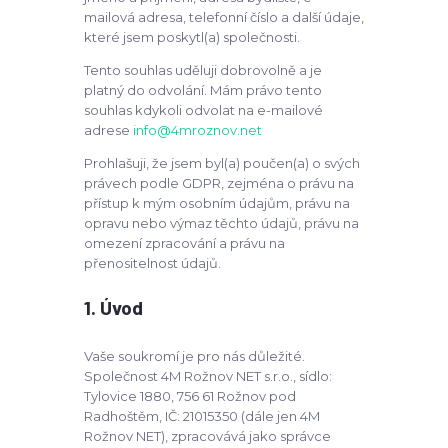
mailová adresa, telefonní číslo a další údaje,
které jsem poskytl(a) společnosti.
Tento souhlas uděluji dobrovolně a je
platný do odvolání. Mám právo tento
souhlas kdykoli odvolat na e-mailové
adrese
info@4mroznov.net
Prohlašuji, že jsem byl(a) poučen(a) o svých
právech podle GDPR, zejména o právu na
přístup k mým osobním údajům, právu na
opravu nebo výmaz těchto údajů, právu na
omezení zpracování a právu na
přenositelnost údajů.
1. Úvod
Vaše soukromí je pro nás důležité.
Společnost 4M Rožnov NET s.r.o., sídlo:
Tylovice 1880, 756 61 Rožnov pod
Radhoštěm, IČ: 21015350 (dále jen 4M
Rožnov NET), zpracovává jako správce