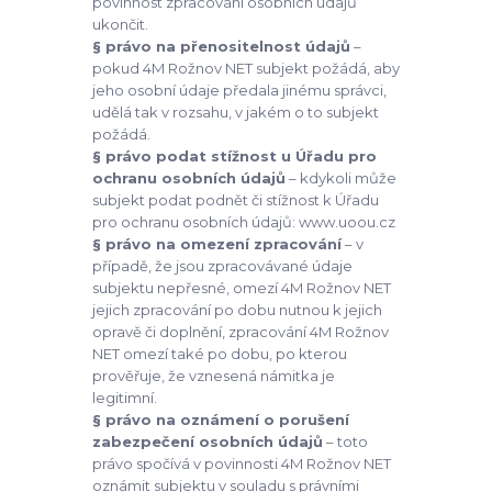
povinnost zpracování osobních údajů
ukončit.
§ právo na přenositelnost údajů
–
pokud 4M Rožnov NET subjekt požádá, aby
jeho osobní údaje předala jinému správci,
udělá tak v rozsahu, v jakém o to subjekt
požádá.
§ právo podat stížnost u Úřadu pro
ochranu osobních údajů
– kdykoli může
subjekt podat podnět či stížnost k Úřadu
pro ochranu osobních údajů: www.uoou.cz
§ právo na omezení zpracování
– v
případě, že jsou zpracovávané údaje
subjektu nepřesné, omezí 4M Rožnov NET
jejich zpracování po dobu nutnou k jejich
opravě či doplnění, zpracování 4M Rožnov
NET omezí také po dobu, po kterou
prověřuje, že vznesená námitka je
legitimní.
§ právo na oznámení o porušení
zabezpečení osobních údajů
– toto
právo spočívá v povinnosti 4M Rožnov NET
oznámit subjektu v souladu s právními