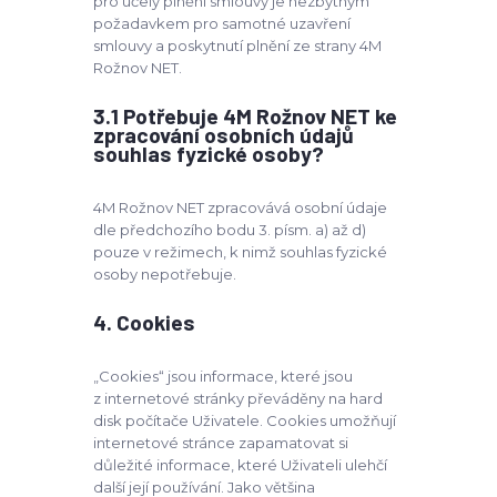
pro účely plnění smlouvy je nezbytným
požadavkem pro samotné uzavření
smlouvy a poskytnutí plnění ze strany 4M
Rožnov NET.
3.1 Potřebuje 4M Rožnov NET ke
zpracování osobních údajů
souhlas fyzické osoby?
4M Rožnov NET zpracovává osobní údaje
dle předchozího bodu 3. písm. a) až d)
pouze v režimech, k nimž souhlas fyzické
osoby nepotřebuje.
4. Cookies
„Cookies“ jsou informace, které jsou
z internetové stránky převáděny na hard
disk počítače Uživatele. Cookies umožňují
internetové stránce zapamatovat si
důležité informace, které Uživateli ulehčí
další její používání. Jako většina