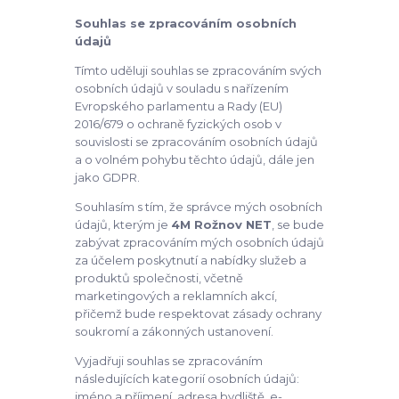
Souhlas se zpracováním osobních
údajů
Tímto uděluji souhlas se zpracováním svých
osobních údajů v souladu s nařízením
Evropského parlamentu a Rady (EU)
2016/679 o ochraně fyzických osob v
souvislosti se zpracováním osobních údajů
a o volném pohybu těchto údajů, dále jen
jako GDPR.
Souhlasím s tím, že správce mých osobních
údajů, kterým je
4M Rožnov NET
, se bude
zabývat zpracováním mých osobních údajů
za účelem poskytnutí a nabídky služeb a
produktů společnosti, včetně
marketingových a reklamních akcí,
přičemž bude respektovat zásady ochrany
soukromí a zákonných ustanovení.
Vyjadřuji souhlas se zpracováním
následujících kategorií osobních údajů:
jméno a příjmení, adresa bydliště, e-