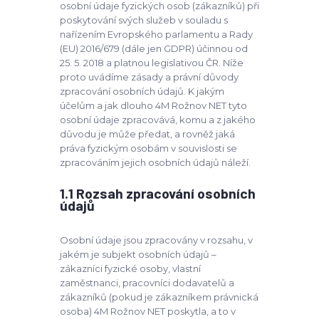
osobní údaje fyzických osob (zákazníků) při
poskytování svých služeb v souladu s
nařízením Evropského parlamentu a Rady
(EU) 2016/679 (dále jen GDPR) účinnou od
25. 5. 2018 a platnou legislativou ČR. Níže
proto uvádíme zásady a právní důvody
zpracování osobních údajů. K jakým
účelům a jak dlouho 4M Rožnov NET tyto
osobní údaje zpracovává, komu a z jakého
důvodu je může předat, a rovněž jaká
práva fyzickým osobám v souvislosti se
zpracováním jejich osobních údajů náleží.
1.1 Rozsah zpracování osobních
údajů
Osobní údaje jsou zpracovány v rozsahu, v
jakém je subjekt osobních údajů –
zákazníci fyzické osoby, vlastní
zaměstnanci, pracovníci dodavatelů a
zákazníků (pokud je zákazníkem právnická
osoba) 4M Rožnov NET poskytla, a to v