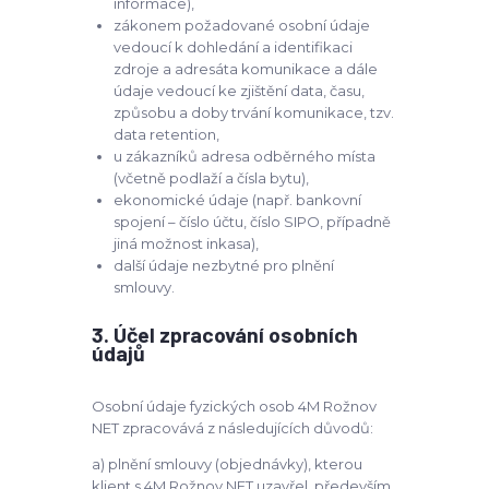
informace),
zákonem požadované osobní údaje
vedoucí k dohledání a identifikaci
zdroje a adresáta komunikace a dále
údaje vedoucí ke zjištění data, času,
způsobu a doby trvání komunikace, tzv.
data retention,
u zákazníků adresa odběrného místa
(včetně podlaží a čísla bytu),
ekonomické údaje (např. bankovní
spojení – číslo účtu, číslo SIPO, případně
jiná možnost inkasa),
další údaje nezbytné pro plnění
smlouvy.
3. Účel zpracování osobních
údajů
Osobní údaje fyzických osob 4M Rožnov
NET zpracovává z následujících důvodů:
a) plnění smlouvy (objednávky), kterou
klient s 4M Rožnov NET uzavřel, především