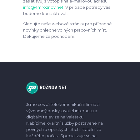
zaslat svůj životopis na e-mailovou adresu
info@4mroznov.net
. V případě potřeby vás
budeme kontaktovat.
Sledujte naše webové stránky pro případné
novinky ohledně volných pracovních míst.
Děkujeme za pochopení.
Jsme česká telekomunikační firma a
významný poskytovatel internetu a
digitální televize na Valašsku.
Nabízíme kvalitní služby postavené na
pevných a optických sítích, stabilní za
každého počasí. Specializuje se na