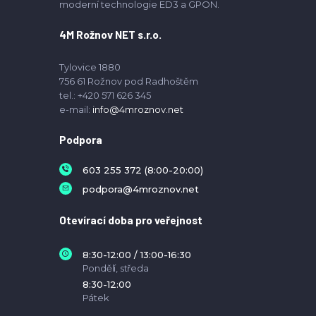
moderní technologie ED3 a GPON.
4M Rožnov NET s.r.o.
Tylovice 1880
756 61 Rožnov pod Radhoštěm
tel.: +420 571 626 345
e-mail:
info@4mroznov.net
Podpora
603 255 372 (8:00-20:00)
podpora@4mroznov.net
Otevírací doba pro veřejnost
8:30-12:00 / 13:00-16:30
Pondělí, středa
8:30-12:00
Pátek