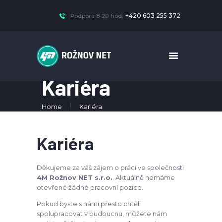
+420 603 255 372
Podpora 8-20 hod:
Kariéra
Home
Kariéra
Kariéra
Děkujeme za váš zájem o práci ve společnosti
4M Rožnov NET s.r.o.
. Aktuálně nemáme
otevřené žádné pracovní pozice.
Pokud byste s námi přesto chtěli
spolupracovat v budoucnu, můžete nám