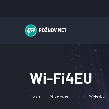
Wi-Fi4EU
Home
All Services
...
Wi-Fi4EU