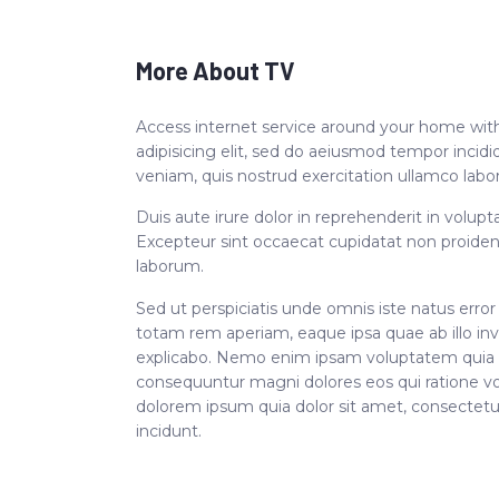
More About TV
Access internet service around your home with
adipisicing elit, sed do aeiusmod tempor incid
veniam, quis nostrud exercitation ullamco labo
Duis aute irure dolor in reprehenderit in volupta
Excepteur sint occaecat cupidatat non proident,
laborum.
Sed ut perspiciatis unde omnis iste natus err
totam rem aperiam, eaque ipsa quae ab illo inve
explicabo. Nemo enim ipsam voluptatem quia vol
consequuntur magni dolores eos qui ratione v
dolorem ipsum quia dolor sit amet, consectetu
incidunt.