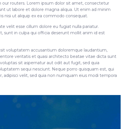
 our routers. Lorem ipsum dolor sit amet, consectetur
dunt ut labore et dolore magna aliqua. Ut enim ad minim
ris nisi ut aliquip ex ea commodo consequat.
te velit esse cillum dolore eu fugiat nulla pariatur.
 sunt in culpa qui officia deserunt mollit anim id est
or sit voluptatem accusantium doloremque laudantium,
ntore veritatis et quasi architecto beatae vitae dicta sunt
uptas sit aspernatur aut odit aut fugit, sed quia
oluptatem sequi nesciunt. Neque porro quisquam est, qui
r, adipisci velit, sed quia non numquam eius modi tempora