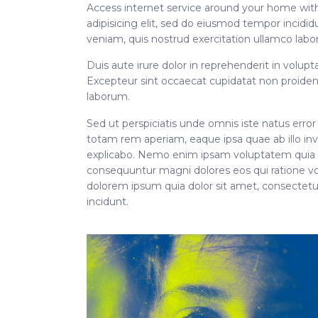
Access internet service around your home with
adipisicing elit, sed do eiusmod tempor incidi
veniam, quis nostrud exercitation ullamco labo
Duis aute irure dolor in reprehenderit in volupta
Excepteur sint occaecat cupidatat non proident,
laborum.
Sed ut perspiciatis unde omnis iste natus err
totam rem aperiam, eaque ipsa quae ab illo inve
explicabo. Nemo enim ipsam voluptatem quia vol
consequuntur magni dolores eos qui ratione v
dolorem ipsum quia dolor sit amet, consectetu
incidunt.