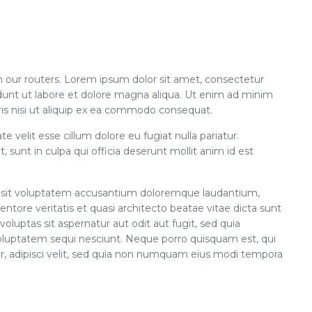
 our routers. Lorem ipsum dolor sit amet, consectetur
idunt ut labore et dolore magna aliqua. Ut enim ad minim
ris nisi ut aliquip ex ea commodo consequat.
te velit esse cillum dolore eu fugiat nulla pariatur.
 sunt in culpa qui officia deserunt mollit anim id est
or sit voluptatem accusantium doloremque laudantium,
ntore veritatis et quasi architecto beatae vitae dicta sunt
uptas sit aspernatur aut odit aut fugit, sed quia
oluptatem sequi nesciunt. Neque porro quisquam est, qui
r, adipisci velit, sed quia non numquam eius modi tempora