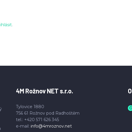
ihlásit
.
4M Rožnov NET s.r.o.
O
Tylovice 1880
ý
756 61 Rožnov pod Radhoštěm
tel.: +420 571 626 345
e-mail:
info@4mroznov.net
h