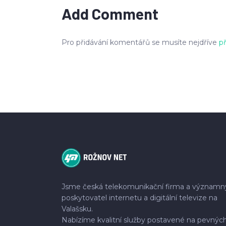
Add Comment
Pro přidávání komentářů se musíte nejdříve
př
Jsme česká telekomunikační firma a významn
poskytovatel internetu a digitální televize na
Valašsku.
Nabízíme kvalitní služby postavené na pevnýc